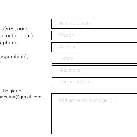
lières, nous
formulaire ou à
léphone.
isponibilité,
"
, Belgique
anguine@gmail.com